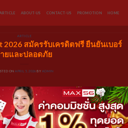
ARTICLE
ABOUT-US
CONTACT-US
PROMOTION
HOME
ARTICLE
 2026 สมัครรับเครดิตฟรี ยืนยันเบอร์
ง่ายและปลอดภัย
STED ON
APRIL 5, 2026
BY
ADMIN