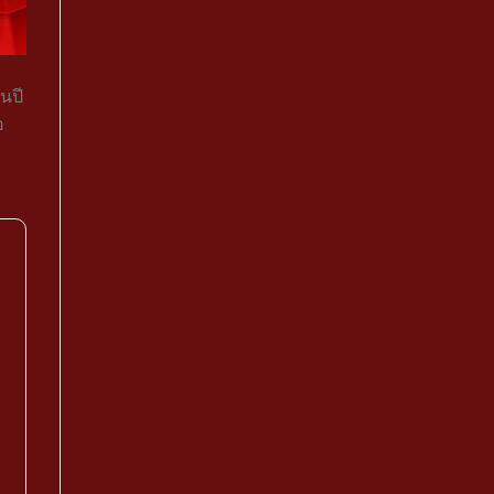
นปี
อ