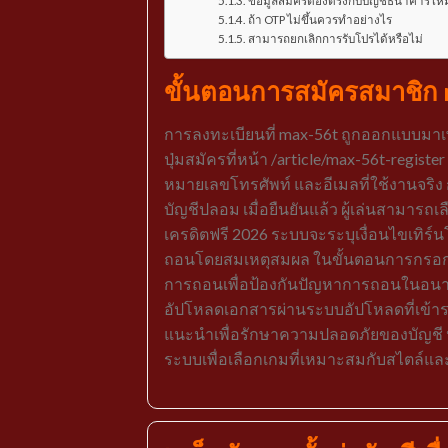
ถ้า OTP ไม่ขึ้นควรทำอย่างไร
สามารถยกเลิกการรับโปรได้หรือไม่
ขั้นตอนการสมัครสมาชิก m
การลงทะเบียนที่ max-56t ถูกออกแบบมาเพื่
ปุ่มสมัครที่หน้า /article/max-56t-registe
หมายเลขโทรศัพท์ และอีเมลที่ใช้งานจริง 
บัญชีปลอม เมื่อยืนยันแล้ว ผู้เล่นสามารถ
เครดิตฟรี 2026 ระบบจะระบุเงื่อนไขเทิร์
ถอนโดยสมเหตุสมผล ในขั้นตอนการกรอกข้
การถอนเพื่อป้องกันปัญหาการถอนในอนาค
อัปโหลดเอกสารผ่านระบบอัปโหลดที่เข้ารหั
แนะนำเพื่อรักษาความปลอดภัยของบัญชี หลั
ระบบเพื่อเลือกเกมที่เหมาะสมกับสไตล์แ