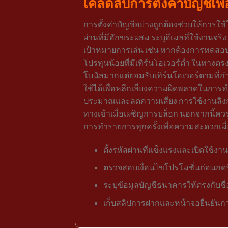
เคล็ดลับการตั้งค่าบัญชีเ
การตั้งค่าบัญชีอย่างถูกต้องช่วยให้การใ
ผ่านที่มีอักขระผสม ระบุอีเมลที่ใช้งานจริ
เป้าหมายการเล่น เช่น หากต้องการทดสอบร
โปรทุนน้อยที่มีเทิร์นโอเวอร์ต่ำ ในทางตร
โบนัสมากแต่ยอมรับเทิร์นโอเวอร์ตามที
ใช้ได้เพื่อหลีกเลี่ยงความผิดพลาดในการ
ประมาณและลดความเสี่ยง การใช้งานลิงก์
ทางเข้าเมื่อเผชิญการบล็อก นอกจากนี้ค
การทำรายการทุกครั้งเพื่อความสะดวกเ
ตั้งรหัสผ่านที่แข็งแรงและเปิดใช้งา
ตรวจสอบเงื่อนไขโปรโมชั่นก่อนกดร
ระบุข้อมูลบัญชีธนาคารให้ตรงกับชื่
เก็บสลิปการฝากและหน้าจอยืนยัน