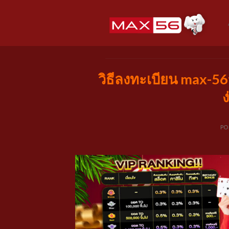
Skip
to
content
วิธีลงทะเบียน max-56t
PO