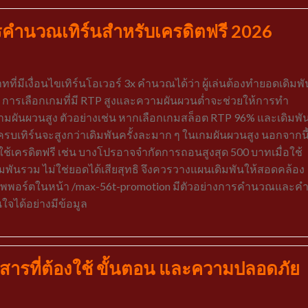
คำนวณเทิร์นสำหรับเครดิตฟรี 2026
าทที่มีเงื่อนไขเทิร์นโอเวอร์ 3x คำนวณได้ว่า ผู้เล่นต้องทำยอดเดิมพั
 การเลือกเกมที่มี RTP สูงและความผันผวนต่ำจะช่วยให้การทำ
ความผันผวนสูง ตัวอย่างเช่น หากเลือกเกมสล็อต RTP 96% และเดิมพั
ทิร์นจะสูงกว่าเดิมพันครั้งละมาก ๆ ในเกมผันผวนสูง นอกจากนี
อใช้เครดิตฟรี เช่น บางโปรอาจจำกัดการถอนสูงสุด 500 บาทเมื่อใช้
พันรวม ไม่ใช่ยอดได้เสียสุทธิ จึงควรวางแผนเดิมพันให้สอดคล้อง
ัพพอร์ตในหน้า /max-56t-promotion มีตัวอย่างการคำนวณและค
ใจได้อย่างมีข้อมูล
สารที่ต้องใช้ ขั้นตอน และความปลอดภัย