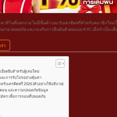
ะคาสิโนที่แตกง่าย ไม่มีขั้นต่ำ และรับเครดิตฟรีสำหรับสมาชิกใหม่ใ
าย ปลอดภัย และรองรับการยืนยันตัวตนแบบ KYC เมื่อจำเป็น เพื่
เรา
ียดยิบสำหรับผู้เล่นใหม่
และการรับโปรอย่างคุ้มค่า
ับเครดิตฟรี 2026 (ตัวอย่างใช้อธิบาย)
ั้นตอน และความปลอดภัยข้อมูล
มัคร เพื่อการถอนที่ปลอดภัย
ม